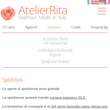
Chi Siamo
Pagamenti
Spedizioni
Contatti
Shopping Bag
Salta
la
Assistenza Clienti
navigazione
+39 348 6419740
Soddisfatti o Rimborsati
10 giorni
Spedizione Gratuita
Spedizioni
Le spese di spedizione sono gratuite.
La spedizione avviene tramite
corriere espresso GLS.
La tempistica di consegna è di
3/4 giorni lavorativi salvo merce non