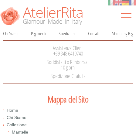
Chi Siamo
Pagamenti
Spedizioni
Contatti
Shopping Bag
Salta
la
Assistenza Clienti
navigazione
+39 348 6419740
Soddisfatti o Rimborsati
10 giorni
Spedizione Gratuita
Mappa del Sito
Home
Chi Siamo
Collezione
Mantelle