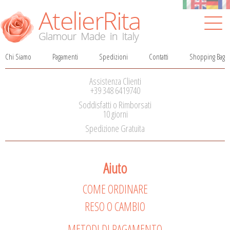
Chi Siamo
Pagamenti
Spedizioni
Contatti
Shopping Bag
Salta
la
Assistenza Clienti
navigazione
+39 348 6419740
Soddisfatti o Rimborsati
10 giorni
Spedizione Gratuita
Aiuto
COME ORDINARE
RESO O CAMBIO
METODI DI PAGAMENTO