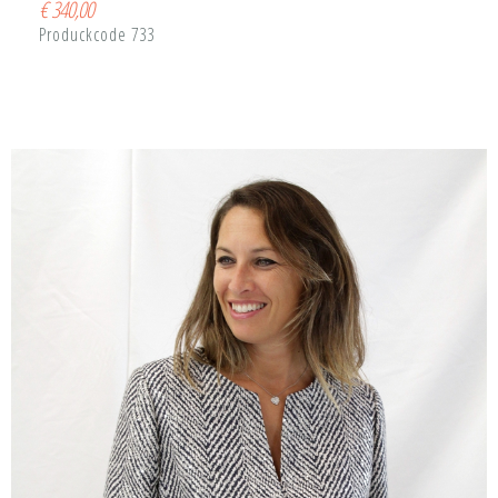
€
340,00
Produckcode 733