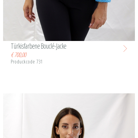
Türkisfarbene Bouclé-Jacke
€
700,00
Produckcode 731