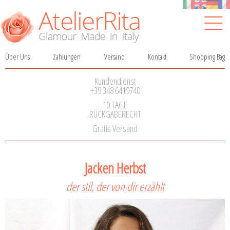
Über Uns
Zahlungen
Versand
Kontakt
Shopping Bag
Navigation
überspringen
Kundendienst
+39 348 6419740
10 TAGE
RÜCKGABERECHT
Gratis Versand
Jacken Herbst
der stil, der von dir erzählt